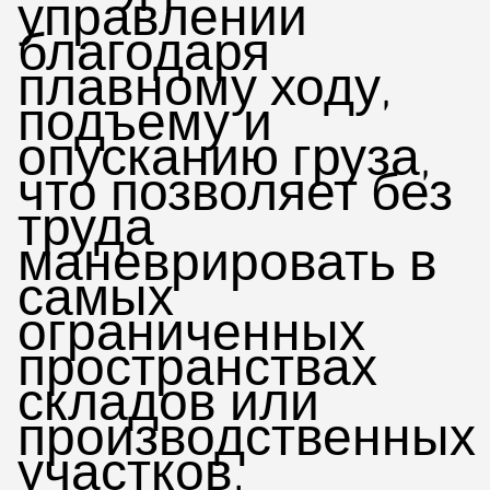
управлении
благодаря
плавному ходу,
подъему и
опусканию груза,
что позволяет без
труда
маневрировать в
самых
ограниченных
пространствах
складов или
производственных
участков.