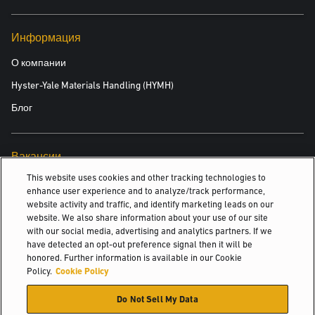
Информация
О компании
Hyster-Yale Materials Handling (HYMH)
Блог
Вакансии
This website uses cookies and other tracking technologies to
Вакансии
enhance user experience and to analyze/track performance,
website activity and traffic, and identify marketing leads on our
website. We also share information about your use of our site
with our social media, advertising and analytics partners. If we
© 2026 Hyster-Yale Materials Handling, Inc., all rights reserved.
have detected an opt-out preference signal then it will be
honored. Further information is available in our Cookie
Политика конфиденциальности
Policy.
Cookie Policy
Политика допустимого использования
Do Not Sell My Data
Условия пользования сайтом