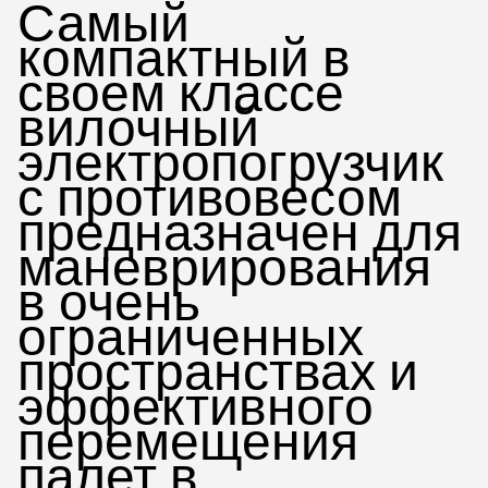
Самый
компактный в
своем классе
вилочный
электропогрузчик
с противовесом
предназначен для
маневрирования
в очень
ограниченных
пространствах и
эффективного
перемещения
палет в