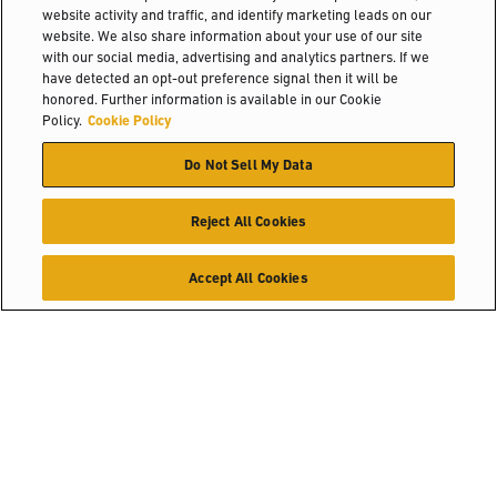
website activity and traffic, and identify marketing leads on our
website. We also share information about your use of our site
Информация
with our social media, advertising and analytics partners. If we
have detected an opt-out preference signal then it will be
О компании
honored. Further information is available in our Cookie
Hyster-Yale Materials Handling (HYMH)
Policy.
Cookie Policy
Блог
Do Not Sell My Data
Reject All Cookies
Вакансии
Вакансии
Accept All Cookies
© 2026 Hyster-Yale Materials Handling, Inc., all rights reserved.
Отраслевые решения
Политика конфиденциальности
Подбор техники
Политика допустимого использования
Условия пользования сайтом
Где купить
Политика в отношении файлов Cookie