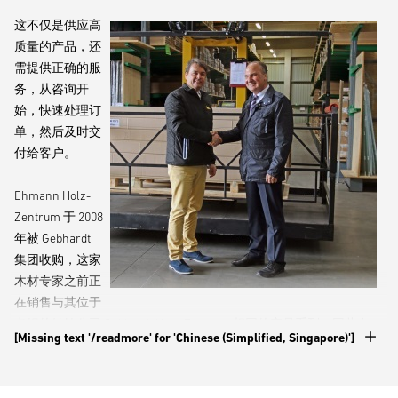
这不仅是供应高
质量的产品，还
需提供正确的服
务，从咨询开
始，快速处理订
单，然后及时交
付给客户。
Ehmann Holz-
Zentrum 于 2008
年被 Gebhardt
集团收购，这家
木材专家之前正
在销售与其位于
卡姆的姊妹公司 Gebhardt Holz-Zentrum 相同的产品系列。因此在
[Missing text '/readmore' for 'Chinese (Simplified, Singapore)']
2016 年，管理层决定将 Ehmann 建成一个能力中心，因为它的规模
较小。这个决定尤其是基于这样一个事实，位于诺伊马克特的工厂
总面积为 23,000 m2，仓库面积为10,000 m2，要比卡姆的工厂小得