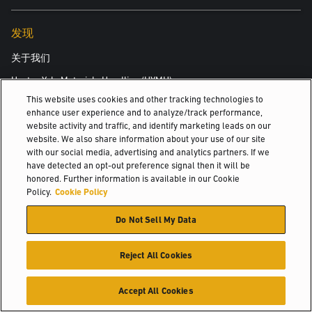
发现
关于我们
Hyster-Yale Materials Handling (HYMH)
This website uses cookies and other tracking technologies to
enhance user experience and to analyze/track performance,
website activity and traffic, and identify marketing leads on our
职业发展
website. We also share information about your use of our site
with our social media, advertising and analytics partners. If we
职业发展
have detected an opt-out preference signal then it will be
honored. Further information is available in our Cookie
Policy.
Cookie Policy
© 2026 Hyster-Yale Materials Handling, Inc., all rights reserved.
Do Not Sell My Data
隐私政策
可接受使用政策
使用条款
Cookie 政策
Reject All Cookies
Accept All Cookies