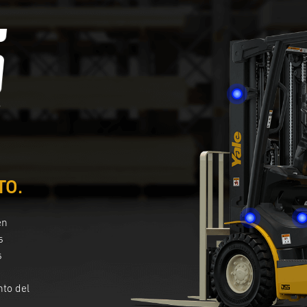
TO.
en
s
s
to del