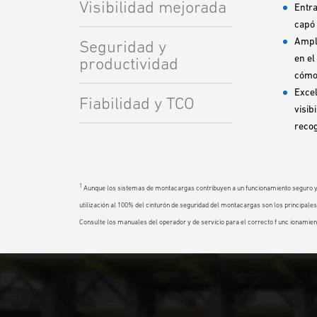
Visibilidad mejorada
Entra
capó 
Ampli
Seguridad y
en el
productividad
cómod
Excel
Fiabilidad y TCO
visib
recog
1
Aunque los sistemas de montacargas contribuyen a un funcionamiento seguro y a
utilización al 100% del cinturón de seguridad del montacargas son los principale
Consulte los manuales del operador y de servicio para el correcto f unc ionamie