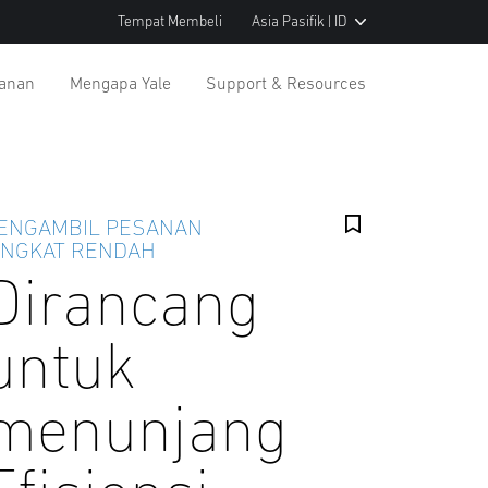
Tempat Membeli
Asia Pasifik | ID
yanan
Mengapa Yale
Support & Resources
ENGAMBIL PESANAN
INGKAT RENDAH
Dirancang
untuk
menunjang