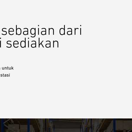
u sebagian dari
i sediakan
h untuk
stasi