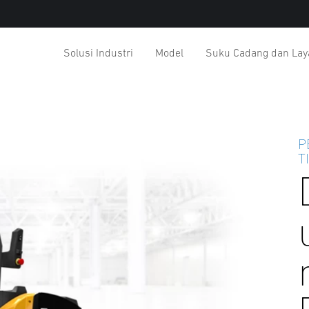
Solusi Industri
Model
Suku Cadang dan La
P
T