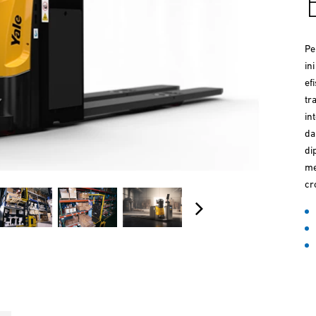
Pe
in
ef
tr
in
da
di
me
cr