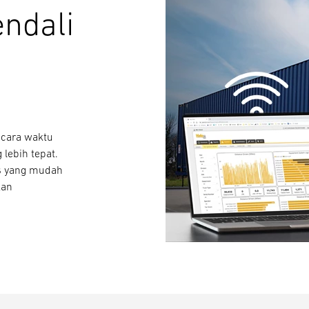
endali
ecara waktu
lebih tepat.
is yang mudah
kan