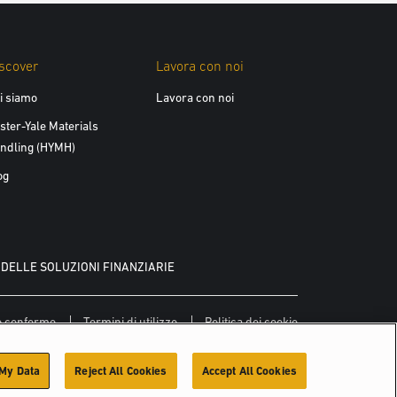
scover
Lavora con noi
i siamo
Lavora con noi
ster-Yale Materials
ndling (HYMH)
og
DELLE SOLUZIONI FINANZIARIE
so conforme
Termini di utilizzo
Politica dei cookie
 My Data
Reject All Cookies
Accept All Cookies