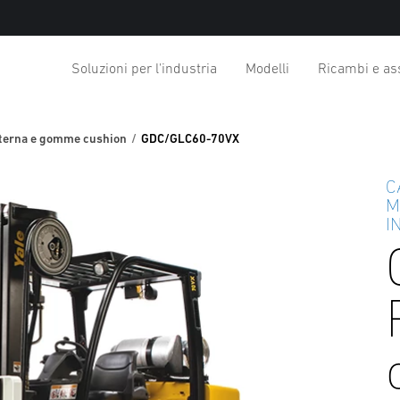
Soluzioni per l'industria
Modelli
Ricambi e as
interna e gomme cushion
GDC/GLC60-70VX
C
M
I