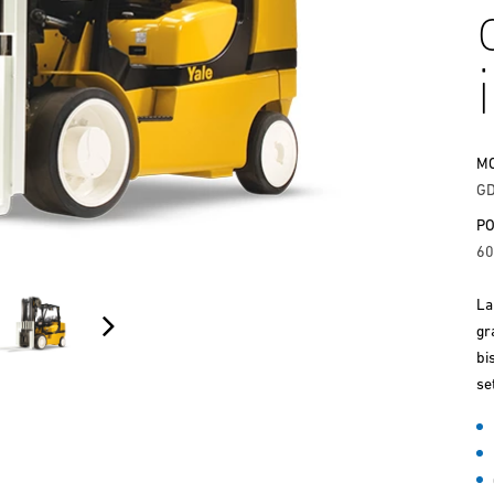
M
GD
P
60
La
gr
bi
se