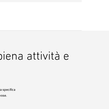
iena attività e
a specifica
vose.