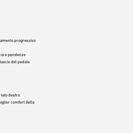
nzamento progressivo
rcia e pendenze
ilascio del pedale
 lato destro
iglior comfort della