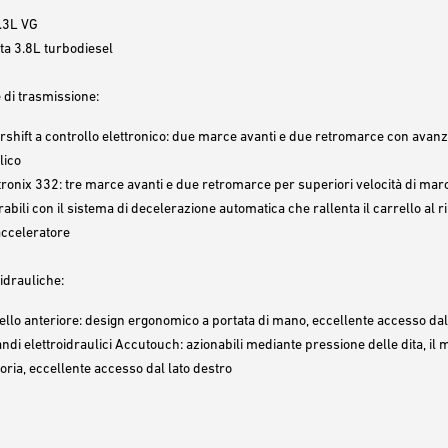
.3L VG
a 3.8L turbodiesel
 di trasmissione:
shift a controllo elettronico: due marce avanti e due retromarce con ava
lico
ronix 332: tre marce avanti e due retromarce per superiori velocità di ma
abili con il sistema di decelerazione automatica che rallenta il carrello al r
acceleratore
idrauliche:
llo anteriore: design ergonomico a portata di mano, eccellente accesso dal
di elettroidraulici Accutouch: azionabili mediante pressione delle dita, il m
oria, eccellente accesso dal lato destro