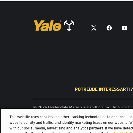
POTREBBE INTERESSARTI 
© 2026 Hyster-Yale Materials Handling, Inc., tutti i diritti 
This website uses cookies and other tracking technologies to enhance us
website activity and traffic, and identify marketing leads on our website. 
with our social media, advertising and analytics partners. If we have detect