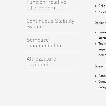
Funzioni relative
GM 4
all'ergonomia
Kubot
Continuous Stability
Opzione
System
Power
idrau
Semplice
Techt
manutenibilità
super
dell'
Attrezzature
opzionali
Opzioni 
Panne
Coman
categ