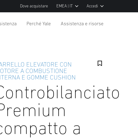
Dove acquistare
EMEA | IT
Accedi
sistenza
Perché Yale
Assistenza e risorse
ARRELLO ELEVATORE CON
OTORE A COMBUSTIONE
NTERNA E GOMME CUSHION
Controbilanciato
Premium
compatto a