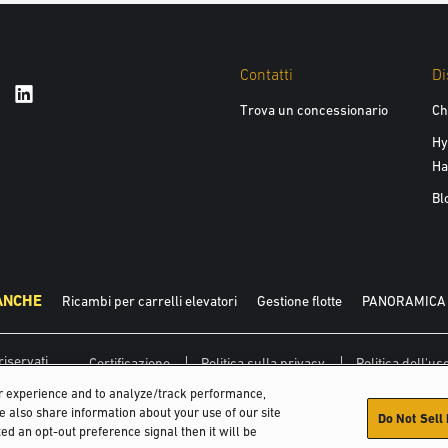
Contatti
Di
Trova un concessionario
Ch
Hy
Ha
Bl
ANCHE
Ricambi per carrelli elevatori
Gestione flotte
PANORAMICA 
riservati.
Certificazione
Politica sulla privacy
Politica dell'u
er experience and to analyze/track performance,
We also share information about your use of our site
Do Not Sell
ed an opt-out preference signal then it will be