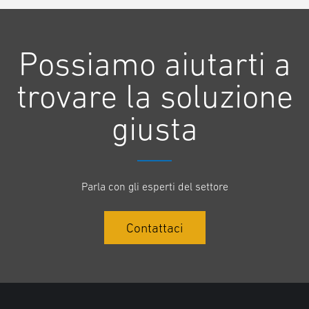
due turni senza dover smontare e sostituire la batteria, come avviene
invece con una tradizionale soluzione con batteria al piombo.
Possiamo aiutarti a
Il carrello è stato inoltre progettato in base alla fonte di alimentazione
trovare la soluzione
e gli ulteriori vantaggi ottenuti nel vano operatore pongono l’ERP25-
30VLL ai vertici dell’innovazione nel settore della movimentazione dei
giusta
materiali.
Massima attenzione all’ergonomia
Parla con gli esperti del settore
La batteria integrata agli ioni di litio è montata in posizione ribassata
sul carrello ERP25-30VLL. Ne consegue che il carrello gode di funzioni
Contattaci
ergonomiche che avvantaggiano l’operatore, garantendo quindi
un’elevata produttività.
L’ampio vano aperto ottimizza comfort e comodità, offrendo ad