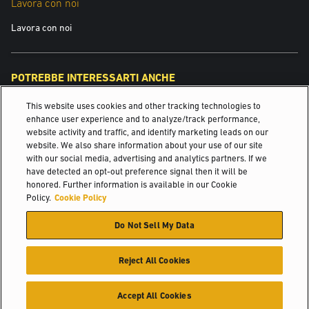
Lavora con noi
-20°C. Il collegamento diretto della batteria agli ioni di litio al sistema di
Lavora con noi
telemetria, consente di regolarne le prestazioni in funzione
dell’ambiente operativo. Il riscaldatore integrato mantiene la
temperatura della batteria al di sopra di 0°C durante la ricarica.
POTREBBE INTERESSARTI ANCHE
Ivor Wilkinson, Solutions Manager di Yale ha dichiarato: “Il nostro
This website uses cookies and other tracking technologies to
Soluzioni per il sollevamento sin dal 1875.
nuovo carrello con batteria agli ioni di litio completamente integrata
enhance user experience and to analyze/track performance,
website activity and traffic, and identify marketing leads on our
testimonia la visione innovativa di Yale nello sviluppo del futuro della
Gestione flotte
website. We also share information about your use of our site
forza motrice. L’ERP25-30VLL offre tutti i vantaggi dell’alimentazione
with our social media, advertising and analytics partners. If we
Settore automobilistico
agli ioni di litio: elevata efficienza, flessibilità di carica, nessuna
have detected an opt-out preference signal then it will be
manutenzione. Adotta una tecnologia che migliora la produttività dei
honored. Further information is available in our Cookie
© 2026 Hyster-Yale Materials Handling, Inc., tutti i diritti riservati.
Policy.
Cookie Policy
clienti contenendo al tempo stesso i costi operativi. Crediamo che sia
una valida aggiunta alla nostra gamma di prodotti.”
Do Not Sell My Data
Certificazione
Politica sulla privacy
Politica dell'uso conforme
Termini di utilizzo
Politica dei cookie
Reject All Cookies
Accept All Cookies