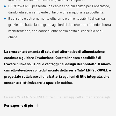
L’ERP25-30VLL presenta una cabina con più spazio per l’operatore,
dando vita ad un ambiente di lavoro che migliora la produttività.
Il carrello è estremamente efficiente e offre flessibilità di carica
grazie alla batteria integrata agli ioni di litio che non richiede alcuna
manutenzione, con conseguente basso costo di esercizio per i
clienti.
La crescente domanda di soluzioni alternative di alimentazione
continua a guidare l’evoluzione. Questa innesca possibilità di
trovare nuove soluzioni e vantaggi nel design del prodotto. Il nuovo
carrello elevatore controbilanciato della serie Yale® ERP25-30VLL è
progettato sulla base di una batteria agli ioni di litio integrata, che
consente di ottimizzare lo spazio in cabina.
La serie Yale ERP25-30VLL offre tutti i vantaggi dell’alimentazione agli
ioni di litio in un carrello controbilanciato: la sua batteria,
Per saperne di più
completamente integrata, non necessita di alcuna manutenzione,
mentre la ricarica occasionale consente l’uso del carrello in attività su