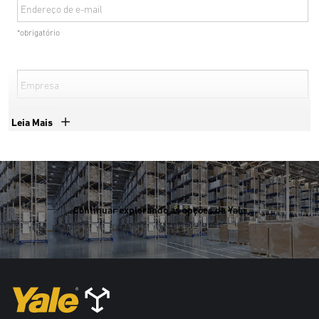
Endereço de e-mail
*obrigatório
Empresa
*obrigatório
Leia Mais
Número de telefone
*obrigatório
Continuar explorando as opções da Yale
País
*obrigatório
*obrigatório