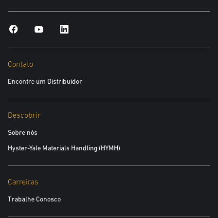
Endereço
*obrigatório
Contato
Encontre um Distribuidor
Cidade
*obrigatório
Descobrir
CEP
Sobre nós
*obrigatório
Hyster-Yale Materials Handling (HYMH)
CNPJ
Carreiras
*obrigatório
Trabalhe Conosco