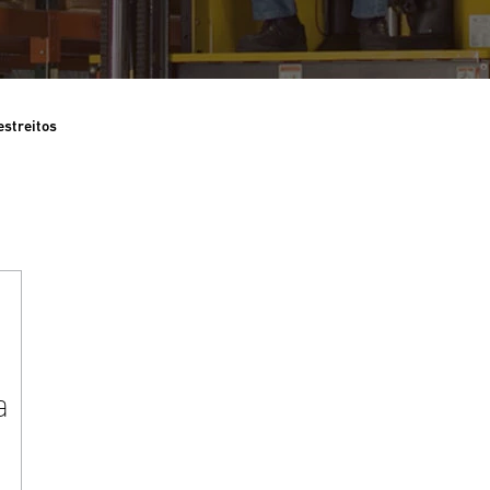
estreitos
a