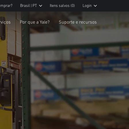
omprar?
Brasil | PT
Itens salvos
(0)
Login
rviços
Por que a Yale?
Suporte e recursos