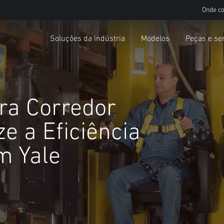
Onde c
Soluções da indústria
Modelos
Peças e se
ra Corredor
ze a Eficiência
m Yale