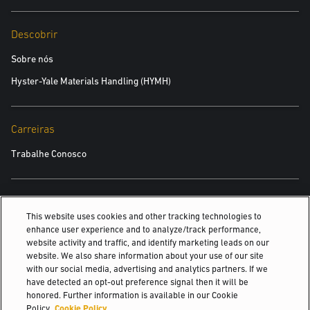
Descobrir
Sobre nós
Hyster-Yale Materials Handling (HYMH)
Carreiras
Trabalhe Conosco
TAMBÉM PODE INTERESSAR
This website uses cookies and other tracking technologies to
enhance user experience and to analyze/track performance,
Treinamento de técnicos
website activity and traffic, and identify marketing leads on our
website. We also share information about your use of our site
Treinamento de operadores
with our social media, advertising and analytics partners. If we
have detected an opt-out preference signal then it will be
Treinamento de Operador de Empilhadeira:...
honored. Further information is available in our Cookie
Policy.
Cookie Policy