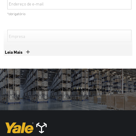
Endereço de e-mail
*obrigatório
Empresa
*obrigatório
Leia Mais
Número de telefone
*obrigatório
Continuar explorando as opções da Yale
País
*obrigatório
*obrigatório