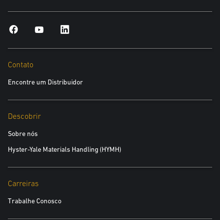
Endereço
*obrigatório
Contato
Encontre um Distribuidor
Cidade
*obrigatório
Descobrir
CEP
Sobre nós
*obrigatório
Hyster-Yale Materials Handling (HYMH)
CNPJ
Carreiras
*obrigatório
Trabalhe Conosco