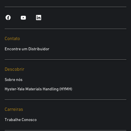
Endereço
*obrigatório
Contato
Encontre um Distribuidor
Cidade
*obrigatório
Descobrir
CEP
Sobre nós
*obrigatório
Hyster-Yale Materials Handling (HYMH)
CNPJ
Carreiras
*obrigatório
Trabalhe Conosco