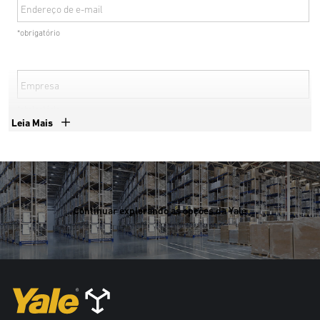
Endereço de e-mail
*obrigatório
Empresa
*obrigatório
Leia Mais
Número de telefone
*obrigatório
Continuar explorando as opções da Yale
País
*obrigatório
*obrigatório