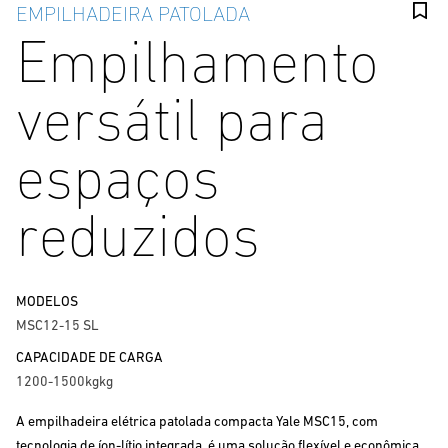
EMPILHADEIRA PATOLADA
Empilhamento
versátil para
espaços
reduzidos
MODELOS
MSC12-15 SL
CAPACIDADE DE CARGA
1200-1500kgkg
A empilhadeira elétrica patolada compacta Yale MSC15, com
tecnologia de íon-lítio integrada, é uma solução flexível e econômica