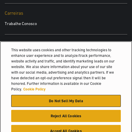
Carreiras
Trabalhe Conosco
TAMBÉM PODE INTERESSAR
This website uses cookies and other tracking technologies to
enhance user experience and to analyze/track performance,
Empilhadeiras Elétricas
website activity and traffic, and identify marketing leads on our
website. We also share information about your use of our site
Empilhadeira retrátil de paletes motorizada
with our social media, advertising and analytics partners. If we
have detected an opt-out preference signal then it will be
EMPILHADEIRA RETRÁTIL
honored. Further information is available in our Cookie
Policy.
Cookie Policy
© 2026 Hyster-Yale Materials Handling, Inc., all rights reserved.
Do Not Sell My Data
Política de privacidade
Termos de utilização
Política de Cookies
Reject All Cookies
Accept All Cookies