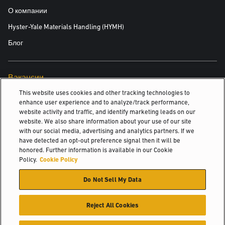
работающей на нашем заводе», — говорит Нуссбаум. В то же
О компании
время необходимо перемещать большое количество
Hyster-Yale Materials Handling (HYMH)
материалов: бумагоделательные машины практически
Блог
ненасытны в отношении макулатуры и целлюлозы — двух
основных типов сырья в производстве бумаги. Парк Kimberly-
Clark из 23 погрузчиков Yale трудится в интенсивном режиме:
Вакансии
шесть дизельных вилочных погрузчиков (модельный ряд
GDP35VX
–
GDP60VX
) работают снаружи здания, поддерживая
This website uses cookies and other tracking technologies to
Вакансии
enhance user experience and to analyze/track performance,
непрерывный поток поставляемого на завод сырья, а пять
website activity and traffic, and identify marketing leads on our
электропогрузчиков выполняют логистические операции на
website. We also share information about your use of our site
складах. Погрузчики серии
ERP16/18 VF
имеют очень большой
with our social media, advertising and analytics partners. If we
© 2026 Hyster-Yale Materials Handling, Inc., all rights reserved.
срок службы, за пять лет эксплуатации они нарабатывают
have detected an opt-out preference signal then it will be
honored. Further information is available in our Cookie
более 8000 часов, а у одного погрузчика GDP35VX
Политика конфиденциальности
Policy.
Cookie Policy
зарегистрировано 14 750 часов всего за 65 месяцев
Политика допустимого использования
эксплуатации. «Погрузчики используются интенсивно, как по
Do Not Sell My Data
Условия пользования сайтом
нагрузке так и по количеству рабочих часов», — продолжает
Политика в отношении файлов Cookie
Нуссбаум.
Reject All Cookies