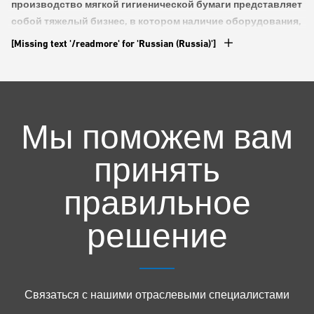
производство мягкой гигиенической бумаги представляет
собой тяжелый бизнес, в котором наличие оборудования,
способного непрерывно работать в этой среде, играет
[Missing text '/readmore' for 'Russian (Russia)']
решающую роль для поддержания высокого уровня
производительности.
Завод Kimberly-Clark
в Швейцарии
всецело доверяет погрузчикам, поставляемым компанией
Avesco
, дилером Yale®. От сверхмощных вилочных
погрузчиков до транспортировщиков палет с платформой
Мы поможем вам
для оператора — оборудование Yale на месте
эксплуатации работает без перерыва и по сей день
принять
впечатляет своими эргономическими характеристиками и
надежностью.
правильное
решение
Андреаса Нуссбаума не так то легко удивить. Руководитель
производства в Kimberly-Clark Group в Нидербиппе был
свидетелем того, как приходят и уходят многие различные
поставщики погрузочно-разгрузочного оборудования. Когда-то
Связаться с нашими отраслевыми специалистами
почти каждый бренд пытался зарекомендовать себя в
бумажной промышленности Швейцарии. На протяжении вот