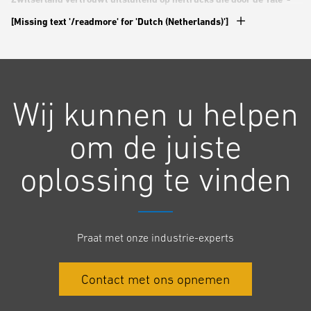
dealer,
Avesco
worden geleverd. De apparatuur van Yale, gaande
[Missing text '/readmore' for 'Dutch (Netherlands)']
van zware vorkheftrucks tot pallettrucks, is 24 uur per dag actief
en blijft indruk maken dankzij haar ergonomie en betrouwbaarheid.
Andreas Nussbaum is niet snel ergens van onder de indruk. De
Wij kunnen u helpen
vestigingsmanager van de Kimberly-Clark Group-vestiging in
Niederbipp heeft veel verschillende leveranciers van
om de juiste
goederenvervoer zien komen en gaan. Bijna elk merk heeft ooit
geprobeerd zich te bewijzen in de Zwitserse papierfabriek. Zes jaar
oplossing te vinden
lang heeft deze producent van de hygiëneproducten Kleenex® en
Hakle® alleen vorkheftrucks van Yale gebruikt. Andreas is niet van
plan zijn mening te herzien. Hij en de andere 47 chauffeurs weten de
duurzaamheid van de apparatuur te waarderen. "De heftrucks zijn
Praat met onze industrie-experts
robuust en er is weinig schade – dat is geweldig voor onze
werkzaamheden hier", zegt Andreas.
Contact met ons opnemen
42.000 medewerkers, 175 landen en merken zoals Huggies® en
Kleenex® maken van Kimberly-Clark de wereldleider op het gebied van