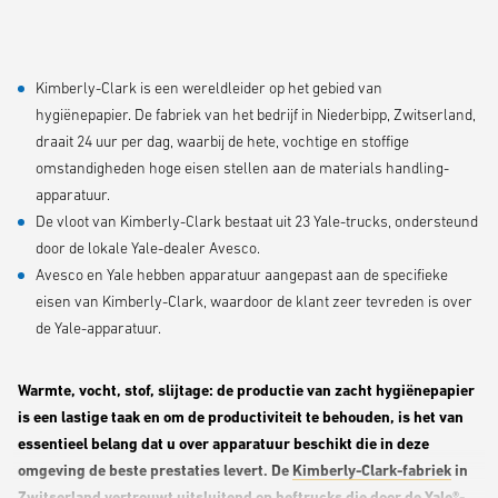
Kimberly-Clark is een wereldleider op het gebied van
hygiënepapier. De fabriek van het bedrijf in Niederbipp, Zwitserland,
draait 24 uur per dag, waarbij de hete, vochtige en stoffige
omstandigheden hoge eisen stellen aan de materials handling-
apparatuur.
De vloot van Kimberly-Clark bestaat uit 23 Yale-trucks, ondersteund
door de lokale Yale-dealer Avesco.
Avesco en Yale hebben apparatuur aangepast aan de specifieke
eisen van Kimberly-Clark, waardoor de klant zeer tevreden is over
de Yale-apparatuur.
Warmte, vocht, stof, slijtage: de productie van zacht hygiënepapier
is een lastige taak en om de productiviteit te behouden, is het van
essentieel belang dat u over apparatuur beschikt die in deze
omgeving de beste prestaties levert. De
Kimberly-Clark-fabriek
in
Zwitserland vertrouwt uitsluitend op heftrucks die door de Yale®-