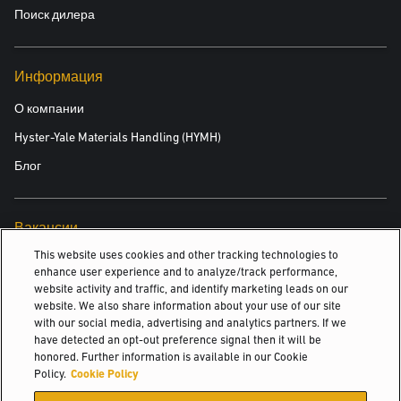
Поиск дилера
Информация
О компании
Hyster-Yale Materials Handling (HYMH)
Блог
Вакансии
This website uses cookies and other tracking technologies to
Вакансии
enhance user experience and to analyze/track performance,
website activity and traffic, and identify marketing leads on our
website. We also share information about your use of our site
with our social media, advertising and analytics partners. If we
© 2026 Hyster-Yale Materials Handling, Inc., all rights reserved.
have detected an opt-out preference signal then it will be
honored. Further information is available in our Cookie
Политика конфиденциальности
Policy.
Cookie Policy
Политика допустимого использования