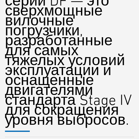
серии DF — это
сверхмощные
вилочные
погрузчики,
разработанные
для самых
тяжелых условий
эксплуатации и
оснащенные
двигателями
стандарта Stage IV
для сокращения
уровня выбросов.