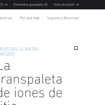
 ES
Elementos guardados
(0)
Inicio de sesión
ervicios
Por qué Yale
Suporte y Recursos
 RUEDAS, LLANTAS
ACIZAS
La
transpaleta
de iones de