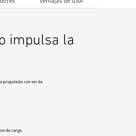
idores
Ventajas de GSA
io impulsa la
la propulsión con ion de
eso de carga