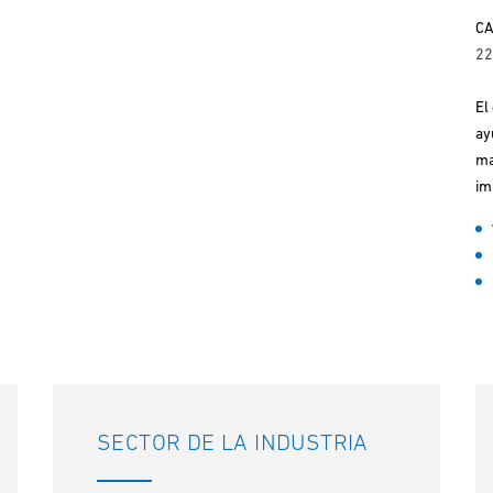
CA
22
El
ay
ma
im
SECTOR DE LA INDUSTRIA