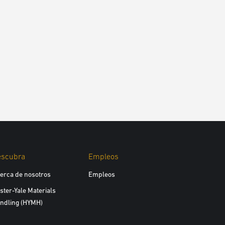
escubra
Empleos
erca de nosotros
Empleos
ster-Yale Materials
ndling (HYMH)