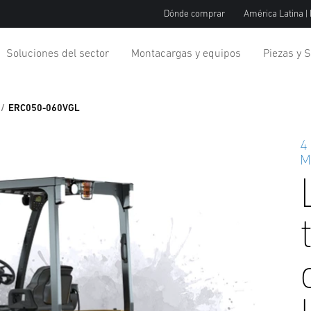
Dónde comprar
América Latina |
Soluciones del sector
Montacargas y equipos
Piezas y S
ERC050-060VGL
4
M