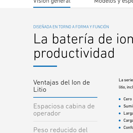
Visión general
Modelos y espe
DISEÑADA EN TORNO A FORMA Y FUNCIÓN
La batería de io
productividad
La seri
Ventajas del Ion de
litio, i
Litio
Cero 
Espaciosa cabina de
Sumin
operador
Larga
Carg
Confo
Peso reducido del