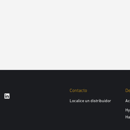
Contacto
D
Localice un distribuidor
Ac
Hy
Ha