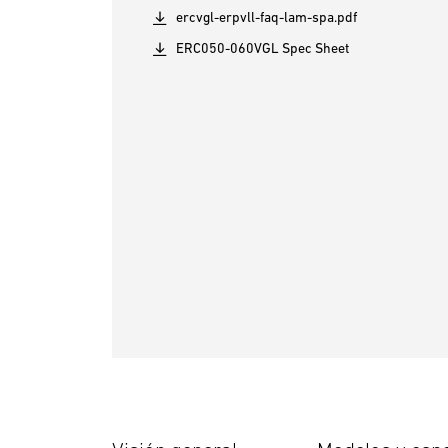
ercvgl-erpvll-faq-lam-spa.pdf
ERC050-060VGL Spec Sheet