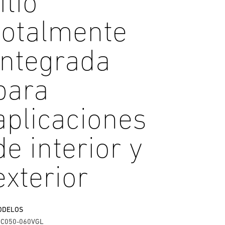
litio
totalmente
integrada
para
aplicaciones
de interior y
exterior
ODELOS
C050-060VGL