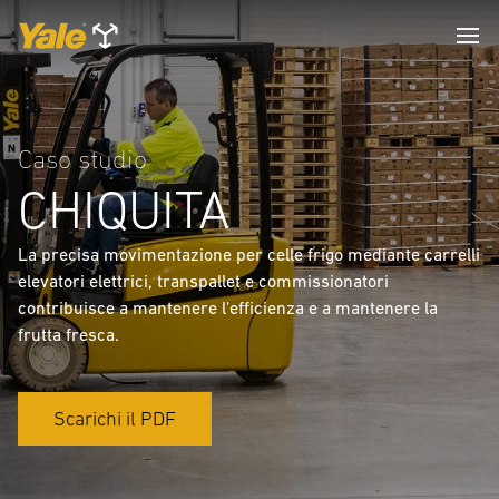
Caso studio
CHIQUITA
La precisa movimentazione per celle frigo mediante carrelli
elevatori elettrici, transpallet e commissionatori
contribuisce a mantenere l'efficienza e a mantenere la
frutta fresca.
Scarichi il PDF