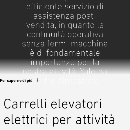
efficiente servizio di
assistenza post-
vendita, in quanto la
continuità operativa
senza fermi macchina
è di fondamentale
importanza per la
nostra attività. Yale ha
inoltre dimostrato
Per saperne di più
accattivanti livelli di
redditività
Carrelli elevatori
dell'investimento,
elettrici per attività
giustificando appieno
la scelta dal punto di