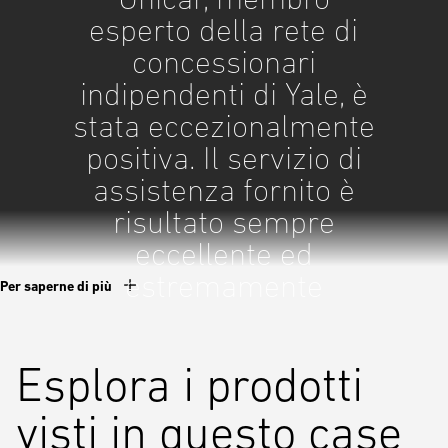
esperto della rete di
concessionari
indipendenti di Yale, è
stata eccezionalmente
positiva. Il servizio di
assistenza fornito è
risultato sempre
eccellente ed
estremamente
Per saperne di più
efficiente.
Roberto Galdoni Responsabile
Esplora i prodotti
del centro di distribuzione
visti in questo case