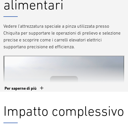
alimentari
vista finanziario."
Roberto Galdoni Responsabile
del centro di distribuzione
Vedere l'attrezzatura speciale a pinza utilizzata presso
Chiquita per supportare le operazioni di prelievo e selezione
precise e scoprire come i carrelli elevatori elettrici
supportano precisione ed efficienza.
Per saperne di più
Impatto complessivo