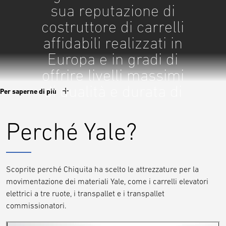
sua reputazione di
costruttore di carrelli
affidabili realizzati in
Europa e in gradi di
offrire livelli massimi
di qualità e durata di
Per saperne di più
esercizio" ha spiegato
Roberto Galdoni,
Perché Yale?
Responsabile del
centro di distribuzione.
Scoprite perché Chiquita ha scelto le attrezzature per la
Roberto Galdoni Responsabile
movimentazione dei materiali Yale, come i carrelli elevatori
del centro di distribuzione
elettrici a tre ruote, i transpallet e i transpallet
commissionatori.