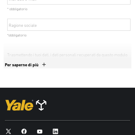
* obbligatorio
Ragione sociale
*obbligatorio
Trasmettendo i tuoi dati, i dati personali recuperati da questo modulo
nel rispondere alla tua richiesta possono essere condivisi con tutti i
Per saperne di più
concessionari autorizzati Hyster e le consociate o gli agenti di
Hyster-Yale Materials Handling. Per maggiori informazioni in
relazione all’elaborazione dei tuoi dati personali e ai tuoi diritti in
merito alla tutela della privacy e alla riservatezza dei dati, ti
invitiamo a consultare la nostra Informativa sulla Privacy.
Sì, includetemi nelle future comunicazioni in merito ai
prodotti e ai servizi di Yale
No, non includetemi in future comunicazioni