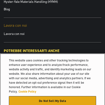
Hyster-Yale Materials Handling (HYMH)
Blog
Lavora con noi
Lavora con noi
POTREBBE INTERESSARTI ANCHE
This website uses cookies and other tracking technologies to
Ricambi per carrelli elevatori
enhance user experience and to analyze/track performance,
website activity and traffic, and identify marketing leads on our
Manutenzione delle tue macchine Yale®
website. We also share information about your use of our site
with our social media, advertising and analytics partners. If we
Bevande
have detected an opt-out preference signal then it will be
honored. Further information is available in our Cookie
© 2026 Hyster-Yale Materials Handling, Inc., tutti i diritti riservati.
Policy.
Cookie Policy
Do Not Sell My Data
Certificazione
Politica sulla privacy
Politica dell'uso conforme