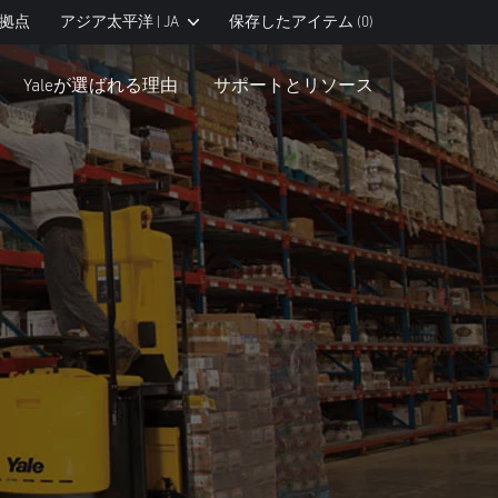
拠点
アジア太平洋 | JA
保存したアイテム
(0)
Yaleが選ばれる理由
サポートとリソース