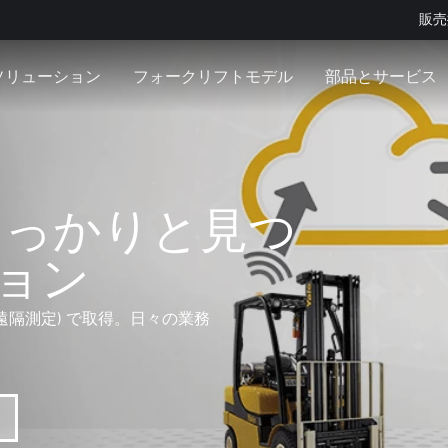
販売
ソリューション
フォークリフトモデル
部品とサービス
しっかりと見つ
ジョン
遠隔測定) で取得。日々の業務