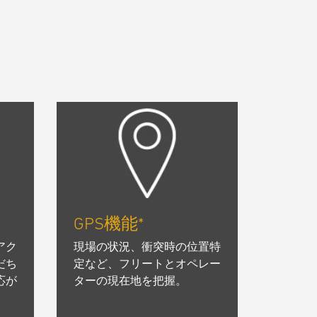
GPS機能*
アク
現場の状況、衝突時の位置特
だち
定など、フリートとオペレー
応が
ターの現在地を把握。