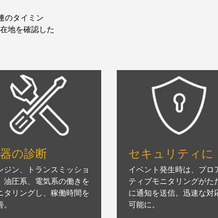
関連のタイミン
在地を確認した
機器の診断
セキュリティに
ンジン、トランスミッショ
イベント発生時は、プロ
、油圧系、電気系の働きを
ティブモニタリングがた
ニタリングし、稼働時間を
に通知を送信。迅速な対
善。
可能に。