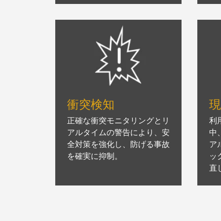
衝突検知
正確な衝突モニタリングとリ
利
アルタイムの警告により、安
中
全対策を強化し、防げる事故
ア
を確実に抑制。
ッ
直