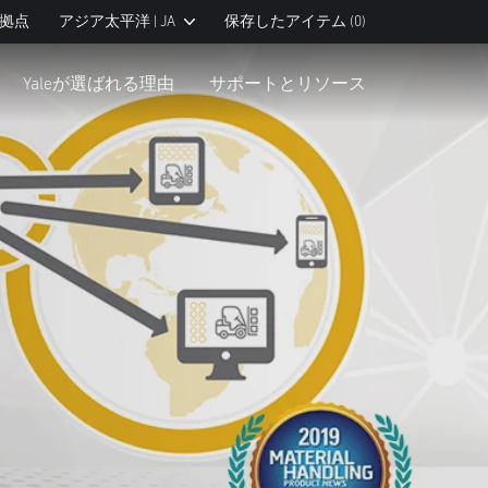
拠点
アジア太平洋 | JA
保存したアイテム
(0)
Yaleが選ばれる理由
サポートとリソース