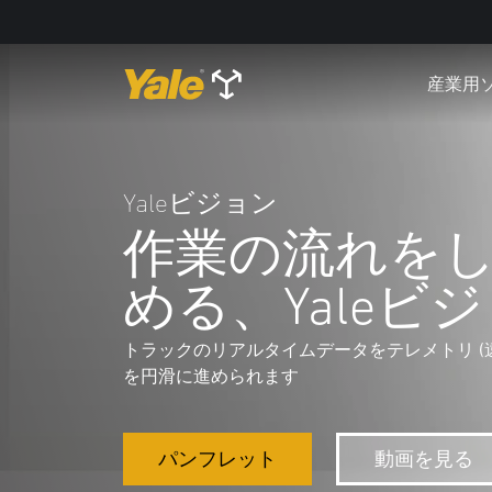
産業用
Yaleビジョン
作業の流れを
める、Yaleビ
トラックのリアルタイムデータをテレメトリ (
を円滑に進められます
パンフレット
動画を見る