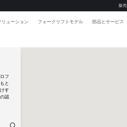
販売
ソリューション
フォークリフトモデル
部品とサービス
ロフ
もと
けす
の認