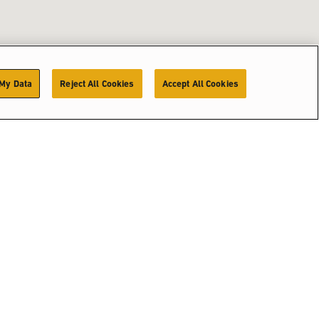
 My Data
Reject All Cookies
Accept All Cookies
用ソリューシ
製品ピッカー
販売拠点
ョン
細
採用情報
yster-Yaleについて
採用情報
ster-Yale Materials
ndling (HYMH)