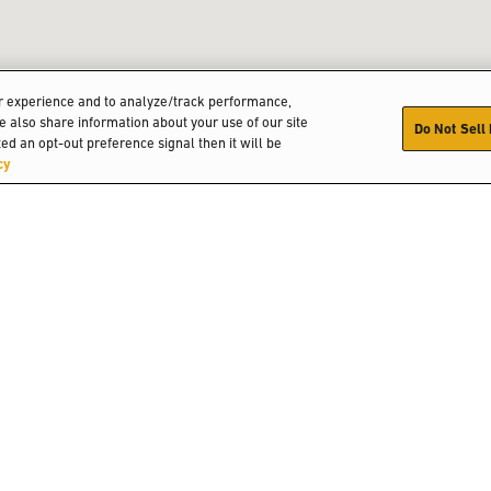
er experience and to analyze/track performance,
We also share information about your use of our site
Do Not Sell
ed an opt-out preference signal then it will be
cy
産業
お問い合わせ
詳
ディーラーを探す
H
Hy
Ha