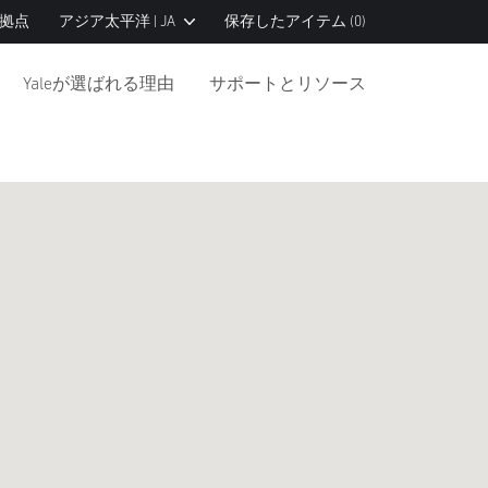
拠点
アジア太平洋 | JA
保存したアイテム
(0)
Yaleが選ばれる理由
サポートとリソース