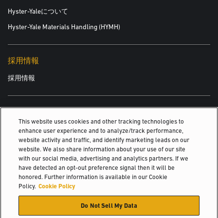
Hyster-Yaleについて
Hyster-Yale Materials Handling (HYMH)
採用情報
採用情報
関連情報
This website uses cookies and other tracking technologies to
enhance user experience and to analyze/track performance,
幅狭通路用マンアップタレットトラック
website activity and traffic, and identify marketing leads on our
website. We also share information about your use of our site
電動4輪クッションタイヤトラック
with our social media, advertising and analytics partners. If we
have detected an opt-out preference signal then it will be
ライダー低リフトパレットトラック
honored. Further information is available in our Cookie
Policy.
Cookie Policy
© 2026 Hyster-Yale Materials Handling, Inc., all rights reserved.
Do Not Sell My Data
個人情報保護方針
利用規定
利用規約
Cookieポリシー