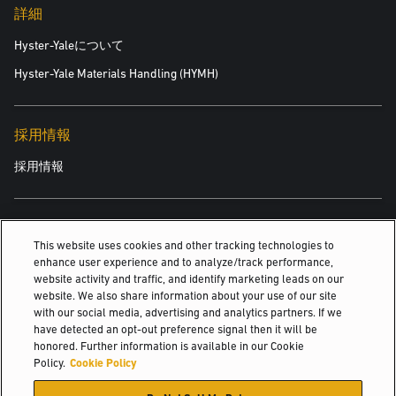
詳細
Hyster-Yaleについて
Hyster-Yale Materials Handling (HYMH)
採用情報
採用情報
関連情報
This website uses cookies and other tracking technologies to
enhance user experience and to analyze/track performance,
ウォーキー低リフトパレットトラック
website activity and traffic, and identify marketing leads on our
website. We also share information about your use of our site
電動ストラドルスタッカー
with our social media, advertising and analytics partners. If we
have detected an opt-out preference signal then it will be
歩行式高所用スタッカー
honored. Further information is available in our Cookie
Policy.
Cookie Policy
© 2026 Hyster-Yale Materials Handling, Inc., all rights reserved.