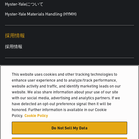
Hyster-Yaleについて
Hyster-Yale Materials Handling (HYMH)
採用情報
採用情報
関連情報
This website uses cookies and other tracking technologies to
enhance user experience and to analyze/track performance,
4輪ICフォークリフト用空気タイヤ
website activity and traffic, and identify marketing leads on our
website. We also share information about your use of our site
エンドライダートラック
with our social media, advertising and analytics partners. If we
have detected an opt-out preference signal then it will be
小売客
honored. Further information is available in our Cookie
Policy.
Cookie Policy
© 2026 Hyster-Yale Materials Handling, Inc., all rights reserved.
Do Not Sell My Data
個人情報保護方針
利用規定
利用規約
Cookieポリシー