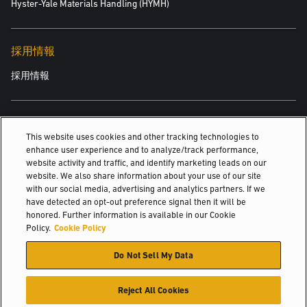
Hyster-Yale Materials Handling (HYMH)
採用情報
採用情報
関連情報
This website uses cookies and other tracking technologies to
enhance user experience and to analyze/track performance,
産業
website activity and traffic, and identify marketing leads on our
website. We also share information about your use of our site
リフトトラック用パーツ
with our social media, advertising and analytics partners. If we
have detected an opt-out preference signal then it will be
Major Accountsの概要
honored. Further information is available in our Cookie
Policy.
Cookie Policy
© 2026 Hyster-Yale Materials Handling, Inc., all rights reserved.
Do Not Sell My Data
個人情報保護方針
利用規定
利用規約
Cookieポリシー
Reject All Cookies