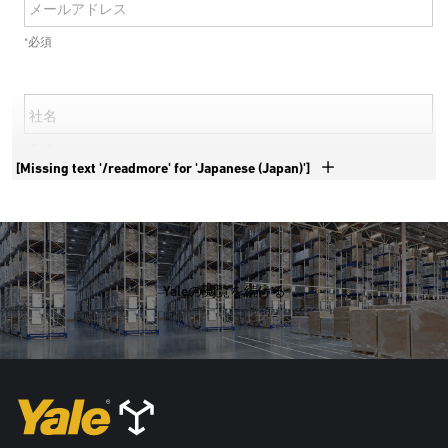
メールアドレス
*必須
社名
*必須
[Missing text '/readmore' for 'Japanese (Japan)']
電話番号
*必須
Yaleの閲覧を続ける
国
*必須
住所