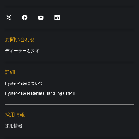
*必須
市区町
お問い合わせ
*必須
ディーラーを探す
郵便番号
*必須
詳細
Hyster-Yaleについて
興味のある製品
Hyster-Yale Materials Handling (HYMH)
*必須
採用情報
関心のある分野：
採用情報
新製品のご紹介
中古機器