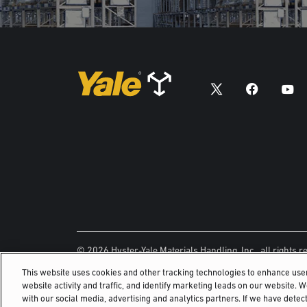
© 2026 Hyster-Yale Materials Handling, Inc., all rights r
This website uses cookies and other tracking technologies to enhance us
website activity and traffic, and identify marketing leads on our website. 
with our social media, advertising and analytics partners. If we have detect