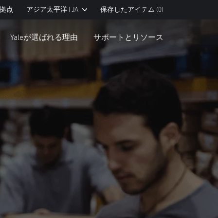
拠点
アジア太平洋 | JA
保存したアイテム
(0)
Yaleが選ばれる理由
サポートとリソース