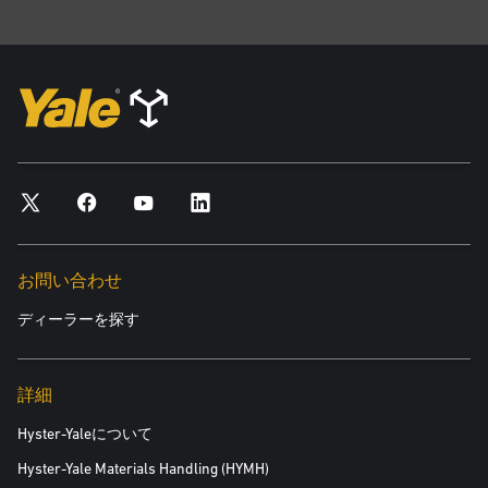
荷役の効率性を向上するカスタマイズ
同社は、ニーズに最適なソリューションを見つけるために、Vectra
Eurolift Serviceに相談しました。Vectra Eurolift Serviceは、2015年
からルーマニアのYale® ソリューション特約販売店として事業を運
営する、地域唯一のYale製品サービスプロバイダーです。
Vectra Eurolift Serviceは、どの位置からでもパレットを確認できる
360度回転可能なクランプを装備した、Yale ERP35VL4輪電動カウ
お問い合わせ
ンターバランストラックを推奨しました。このカスタマイズされ
たソリューションでは、別のマテリアルハンドリング機器を使用
ディーラーを探す
することなく、トレーラーから直接、生産エリアまでボール紙製
芯を運搬することができます。
詳細
同社は、毎日の目標を確実に達成できる、ボール紙製芯バルクの
Hyster-Yaleについて
荷役に適した信頼性の高いソリューションが必要でした。厳しい
Hyster-Yale Materials Handling (HYMH)
用途向けに設計されERP35VLは、許容荷重3,500kg、最大揚高