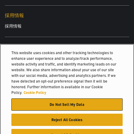
4,610mを特徴とし、同社固有のニーズに最適なソリューションで
す。
採用情報
採用情報
2シフト体制での生産性を最大化するために、トラックには、用途
に合わせて最適に調整できる4つの性能モードが装備されていま
す。また、シフトでのエネルギー消費量を削減して、コストの削
関連情報
減や効率性の最大化を実現する設定もあります。
This website uses cookies and other tracking technologies to
enhance user experience and to analyze/track performance,
中、高所用オーダーピッカー
website activity and traffic, and identify marketing leads on our
オペレーターに自信と快適性を提供
website. We also share information about your use of our site
Yaleフリート管理
with our social media, advertising and analytics partners. If we
have detected an opt-out preference signal then it will be
水素燃料電池駆動リフトの採用
ERP35VLには、オペレーターが確実に商品の荷役作業を行えるよ
honored. Further information is available in our Cookie
うに、YaleStop™ 機能が装備されています。この機能は駐車ブレー
Policy.
Cookie Policy
© 2026 Hyster-Yale Materials Handling, Inc., all rights reserved.
キを自動的に作動するため、ボール紙製芯の積み降ろしを安全に
Do Not Sell My Data
行うことができます。特に傾斜のある場所での作業に適していま
個人情報保護方針
利用規定
利用規約
Cookieポリシー
す。
Reject All Cookies
同社のオペレーターは、多くの場合、長時間シフトで作業しま