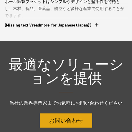
ボール紙製ブラケットはシンプルなデザインと堅牢性を特徴と
し、木材、食品、医薬品、航空など多様な産業で使用することが
できます。
[Missing text '/readmore' for 'Japanese (Japan)']
同社は、製紙、プラスチック、繊維、ラベル、接着剤、建設など
の産業でも使用できる革新的なボール紙筒も生産しています。こ
のボール紙筒は、耐圧潰性、動荷重、振動、圧裂法、硬質材料や
展性材料など顧客独自のニーズに合わせて設計されています。
最適なソリューシ
同社が提供するすべてのソリューションは、大型ボール紙が巻か
ョンを提供
れて状態から生産を開始し、ルーマニア、プロイェシュティの倉
庫に配送されます。1日当たり20～25のボール紙製芯を取り扱い、
午前7時から深夜0時まで2シフト体制で作業が進められます。同社
は、高い生産性を維持するために、ヘビーデューティー用途での
当社の業界専門家までお気軽にお問い合わせください
生産性を最大化できるマテリアルハンドリングソリューションを
必要としていました。マテリアルハンドリング機器のダウンタイ
ムを最小化と同様に、オペレーターと機器の効率も重要な懸念事
お問い合わせ
項でした。