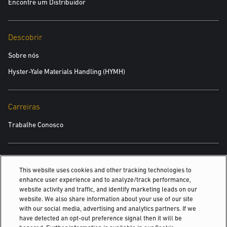
Encontre um Distribuidor
Descobrir
Sobre nós
Hyster-Yale Materials Handling (HYMH)
Carreiras
Trabalhe Conosco
TAMBÉM PODE INTERESSAR
This website uses cookies and other tracking technologies to
enhance user experience and to analyze/track performance,
Pneu pneumático para empilhadeiras elétricas de 4 rodas
website activity and traffic, and identify marketing leads on our
website. We also share information about your use of our site
Empilhadeira retrátil de paletes motorizada
with our social media, advertising and analytics partners. If we
have detected an opt-out preference signal then it will be
Operador a Bordo Fechado