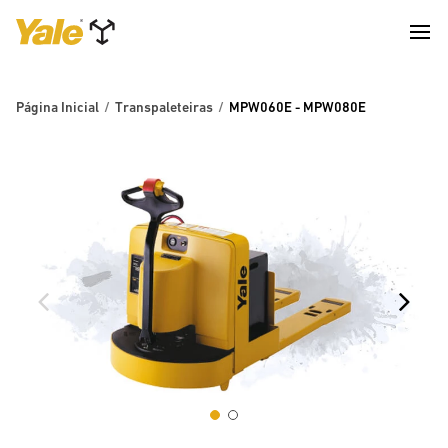
Página Inicial
Transpaleteiras
MPW060E - MPW080E