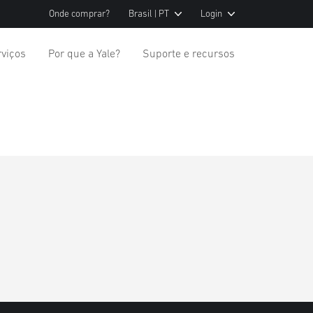
Onde comprar?
Brasil | PT
Login
rviços
Por que a Yale?
Suporte e recursos