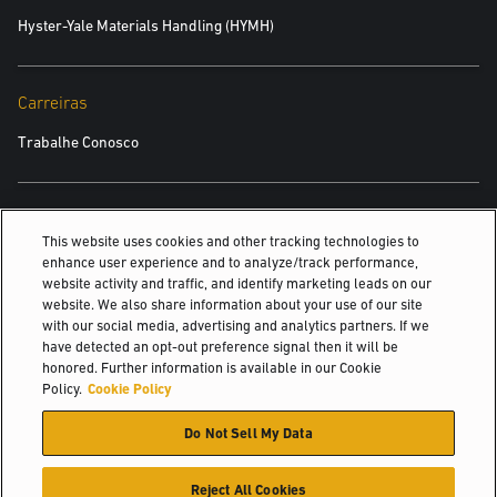
Hyster-Yale Materials Handling (HYMH)
Carreiras
Trabalhe Conosco
TAMBÉM PODE INTERESSAR
This website uses cookies and other tracking technologies to
enhance user experience and to analyze/track performance,
Indústrias Alimentícias
website activity and traffic, and identify marketing leads on our
website. We also share information about your use of our site
A INTERNET DAS COISAS NA INDÚSTRIA...
with our social media, advertising and analytics partners. If we
have detected an opt-out preference signal then it will be
Estudos de caso & TESTEMUNHOS
honored. Further information is available in our Cookie
Policy.
Cookie Policy
© 2026 Hyster-Yale Materials Handling, Inc., all rights reserved.
Do Not Sell My Data
Política de privacidade
Termos de utilização
Política de Cookies
Reject All Cookies