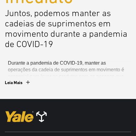
Juntos, podemos manter as
cadeias de suprimentos em
movimento durante a pandemia
de COVID-19
Durante a pandemia de COVID-19, manter as
operações da cadeia de suprimentos em movimento é
essencial para levar os produtos para as pessoas que
Leia Mais
precisam deles. A Yale está aqui para ajudar.
Nossa rede nacional de revendedores tem uma ampla
variedade de modelos de empilhadeiras disponíveis
para aluguel imediato.