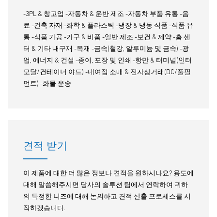
-3PL & 창고업 -자동차 & 운반 제조 -자동차 부품 유통 -음
료 -건축 자재 -화학 & 플라스틱 -냉장 & 냉동 식품 -식품 유
통 -식품 가공 -가구 & 비품 -일반 제조 -보건 & 제약 -홈 센
터 & 기타 내구재 -목재 -금속(철강, 알루미늄 및 금속) -광
업, 에너지 & 건설 -종이, 포장 및 인쇄 -항만 & 터미널(인터
모달/컨테이너 야드) -대여점 소매 & 전자상거래(DC/풀필
먼트) -화물 운송
견적 받기
이 제품에 대한 더 많은 정보나 견적을 원하시나요? 용도에
대해 말씀해주시면 당사의 솔루션 팀에서 연락하여 귀하
의 특정한 니즈에 대해 논의하고 견적 산출 프로세스를 시
작하겠습니다.