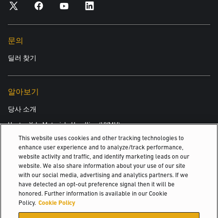
문의
딜러 찾기
알아보기
당사 소개
Hyster-Yale Materials Handling (HYMH)
This website uses cookies and other tracking technologies to
enhance user experience and to analyze/track performance,
website activity and traffic, and identify marketing leads on our
채용
website. We also share information about your use of our site
with our social media, advertising and analytics partners. If we
채용
have detected an opt-out preference signal then it will be
honored. Further information is available in our Cookie
Policy.
Cookie Policy
© 2026 Hyster-Yale Materials Handling, Inc., all rights reserved.