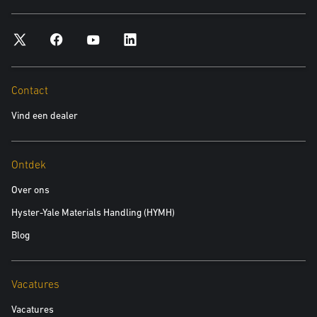
*verplicht
Plaats
Contact
*verplicht
Vind een dealer
Postcode
*verplicht
Ontdek
Over ons
Product waarin u geïnteresseerd bent
Hyster-Yale Materials Handling (HYMH)
*verplicht
Blog
Interessegebied:
Vacatures
Nieuwe machines
Vacatures
Gebruikte machines