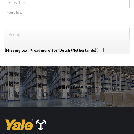
E-mailadres
*verplicht
Bedrijf
*verplicht
[Missing text '/readmore' for 'Dutch (Netherlands)']
Telefoonnummer
*verplicht
Ontdek Yale
Land
*verplicht
Adres