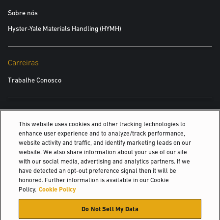
Sobre nós
Hyster-Yale Materials Handling (HYMH)
Carreiras
Trabalhe Conosco
TAMBÉM PODE INTERESSAR
This website uses cookies and other tracking technologies to
enhance user experience and to analyze/track performance,
Robótica da Yale
website activity and traffic, and identify marketing leads on our
website. We also share information about your use of our site
Visão geral das principais contas
with our social media, advertising and analytics partners. If we
have detected an opt-out preference signal then it will be
Sete fatores para encontrar a fonte de energia correta
honored. Further information is available in our Cookie
Policy.
Cookie Policy
© 2026 Hyster-Yale Materials Handling, Inc., all rights reserved.
Do Not Sell My Data