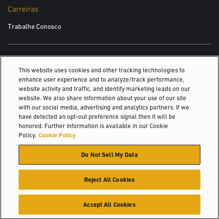
Carreiras
Trabalhe Conosco
TAMBÉM PODE INTERESSAR
This website uses cookies and other tracking technologies to
enhance user experience and to analyze/track performance,
Fontes de energia
website activity and traffic, and identify marketing leads on our
website. We also share information about your use of our site
Empilhadeira de pneu pneumático Veracitor®
with our social media, advertising and analytics partners. If we
have detected an opt-out preference signal then it will be
Soluções de empilhadeira para indústria madeireira
honored. Further information is available in our Cookie
Policy.
Cookie Policy
© 2026 Hyster-Yale Materials Handling, Inc., all rights reserved.
Do Not Sell My Data
Política de privacidade
Termos de utilização
Política de Cookies
Reject All Cookies
Accept All Cookies