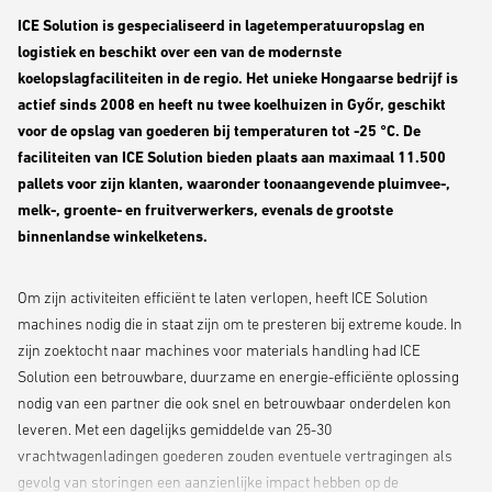
ICE Solution is gespecialiseerd in lagetemperatuuropslag en
logistiek en beschikt over een van de modernste
koelopslagfaciliteiten in de regio. Het unieke Hongaarse bedrijf is
actief sinds 2008 en heeft nu twee koelhuizen in Győr, geschikt
voor de opslag van goederen bij temperaturen tot -25 °C. De
faciliteiten van ICE Solution bieden plaats aan maximaal 11.500
pallets voor zijn klanten, waaronder toonaangevende pluimvee-,
melk-, groente- en fruitverwerkers, evenals de grootste
binnenlandse winkelketens.
Om zijn activiteiten efficiënt te laten verlopen, heeft ICE Solution
machines nodig die in staat zijn om te presteren bij extreme koude. In
zijn zoektocht naar machines voor materials handling had ICE
Solution een betrouwbare, duurzame en energie-efficiënte oplossing
nodig van een partner die ook snel en betrouwbaar onderdelen kon
leveren. Met een dagelijks gemiddelde van 25-30
vrachtwagenladingen goederen zouden eventuele vertragingen als
gevolg van storingen een aanzienlijke impact hebben op de