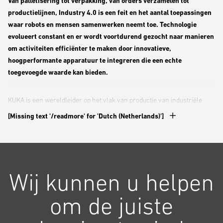
Van palletisering tot verpakking, van orders verzamelen tot
productielijnen, Industry 4.0 is een feit en het aantal toepassingen
waar robots en mensen samenwerken neemt toe. Technologie
evolueert constant en er wordt voortdurend gezocht naar manieren
om activiteiten efficiënter te maken door innovatieve,
hoogperformante apparatuur te integreren die een echte
toegevoegde waarde kan bieden.
KUKA is een wereldleider op het vlak van productie van industriële
robots. Het bedrijf werd oorspronkelijk opgericht in 1898 en richtte
[Missing text '/readmore' for 'Dutch (Netherlands)']
zich op het produceren van betaalbare verlichting, voordat het zijn
activiteiten diversifieerde in de 20e eeuw. In 1973 vestigde KUKA zich
als pionier in de robotica door de eerste industriële robot ter wereld
met zes elektromechanisch aangedreven assen te ontwikkelen.
Wij kunnen u helpen
Sinds 2004 concentreert KUKA zich op het leveren van hypermoderne
om de juiste
automatiseringsoplossingen en houder van een Guinness World
Record voor 's werelds grootste en sterkste 6-assige industriële robot