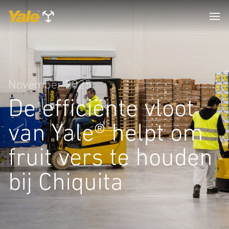
November 2025
De efficiënte vloot
van Yale® helpt om
fruit vers te houden
bij Chiquita