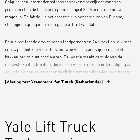
Chiquita, een internationaal toonaangevend bedrijf dat bananen
produceert en distribueert, opende in april 2024 een gloednieuw
magazijn. De fabriek is het grootste rijpingscentrum van Europa,
strategisch gelegen in het logistieke hart van Italië.
De nieuwe locatie omvat negen laadperrons en 24 rijpcellen, elk met
een capaciteit van 48 pallets, en twee verpakkingslijnen die tot 45
bakken per minuut produceren. De locatie maakt gebruik van de
nieuwste koeltechnieken, die zorgen voor minimale ontvochtiging van
de lucht binnen en daardoor de rijpingsomstandigheden voor het fruit
optimaliseren. De verpakkingswerkzaamheden en pallethandling
[Missing text '/readmore' for 'Dutch (Netherlands)']
vinden plaats in een ruimte met temperatuurregeling, een ideale
omgeving voor bananen. Met laadperrons aan beide zijden heeft
Chiquita de optimale doorstroom van goederen gerealiseerd, waardoor
er een efficiënte werkomgeving wordt gecreëerd en de
veiligheidsprocessen van de vestiging worden ondersteund.
Yale Lift Truck
De faciliteit werkt 7 dagen per week met een enkele ploegendienst van