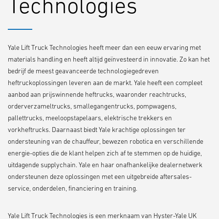
Technologies
8-10 uur, met temperaturen tussen 14° en 18°. Groene bananen
worden aangevoerd vanuit de haven, opgeslagen in rijpcellen, en
verzonden naar klanten. De rijpcellen hebben smalle en niet exact
door het midden lopende gangpaden, waardoor de handling van
Yale Lift Truck Technologies heeft meer dan een eeuw ervaring met
pallets een complexe uitdaging is. Bovendien vereisen het
materials handling en heeft altijd geïnvesteerd in innovatie. Zo kan het
laden/lossen en het transport van pallets binnen het magazijn
bedrijf de meest geavanceerde technologiegedreven
efficiëntie en precisie.
heftruckoplossingen leveren aan de markt. Yale heeft een compleet
aanbod aan prijswinnende heftrucks, waaronder reachtrucks,
"De belangrijkste uitdaging waar we voor staan is het manoeuvreren
orderverzameltrucks, smallegangentrucks, pompwagens,
van pallets in en uit de rijpcellen, vooral bij het vullen van de bovenste
pallettrucks, meeloopstapelaars, elektrische trekkers en
palletplaatsen. De smalle en niet exact door het midden lopende
vorkheftrucks. Daarnaast biedt Yale krachtige oplossingen ter
gangpaden zorgen ervoor dat de hefcilinders af en toe de metalen
ondersteuning van de chauffeur, bewezen robotica en verschillende
stellingen raken, dus we hadden een ergonomische en compacte
energie-opties die de klant helpen zich af te stemmen op de huidige,
oplossing nodig. De trucks van Yale kunnen deze taken uitstekend aan
uitdagende supplychain. Yale en haar onafhankelijke dealernetwerk
en we houden ons aan efficiënte werktijden," zegt Roberto Galdoni,
ondersteunen deze oplossingen met een uitgebreide aftersales-
manager van het distributiecentrum.
service, onderdelen, financiering en training.
De Yale ERP16VT en ERP20VT elektrische heftrucks met drie wielen
Yale Lift Truck Technologies is een merknaam van Hyster-Yale UK