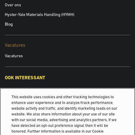
Over ons
Hyster-Yale Materials Handling (HYMH)
Blog
Vacatures
Vacatures
OOK INTERESSANT
Detailhandel
This website uses cookies and other tracking technologies to
Yale Robotics
enhance user experience and to analyze/track performance,
website activity and traffic, and identify marketing leads on our
website. We also share information about your use of our site
Onderhoud van uw Yale® Equipment
with our social media, advertising and analytics partners. If we
have detected an opt-out preference signal then it will be
©2025 Hyster-Yale Materials Handling, Inc., alle rechten
honored. Further information is available in our Cookie
voorbehouden.