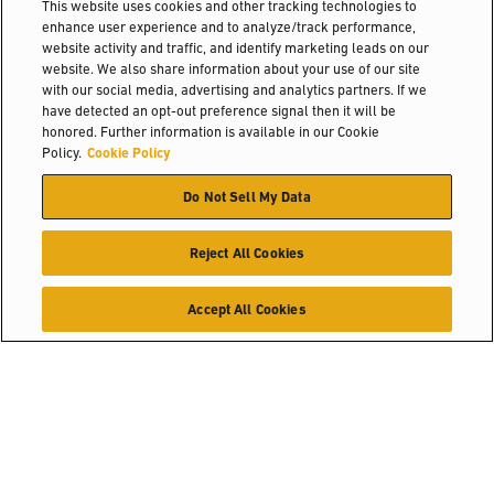
This website uses cookies and other tracking technologies to
Equipamentos Mais
enhance user experience and to analyze/track performance,
website activity and traffic, and identify marketing leads on our
website. We also share information about your use of our site
Protegidos
with our social media, advertising and analytics partners. If we
have detected an opt-out preference signal then it will be
honored. Further information is available in our Cookie
Policy.
Cookie Policy
Com esforços crescentes para aumentar o saneamento e a
desinfecção, a borracha de células fechadas e os
Do Not Sell My Data
compostos projetados permitem uma higienização
completa da superfície do equipamento através de células
Reject All Cookies
não porosas que reduzem a transmissão de vapor, tornando
os pontos de contato menos propensos a absorver água ou
Accept All Cookies
bactérias.
Soluções da indústria
Saiba mais
Seletor de produto