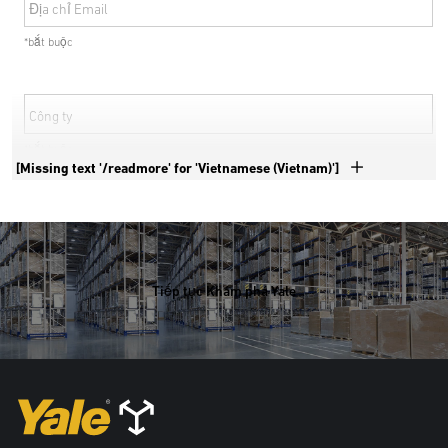
Địa chỉ Email
*bắt buộc
Công ty
*bắt buộc
[Missing text '/readmore' for 'Vietnamese (Vietnam)']
Số điện thoại
*bắt buộc
Tiếp tục Khám phá Yale
Quốc gia
*bắt buộc
Địa chỉ