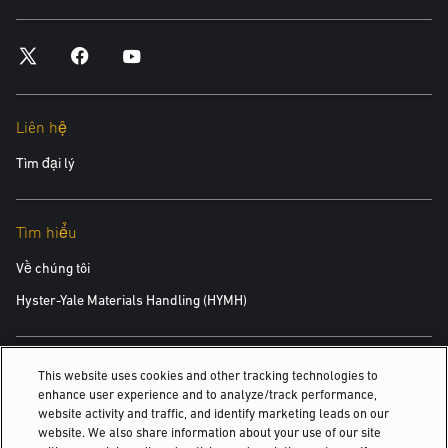
*bắt buộc
Thành phố
Liên hệ
*bắt buộc
Tìm đại lý
Mã Bưu chính
*bắt buộc
Tìm hiểu
Về chúng tôi
Sản phẩm bạn đang quan tâm
Hyster-Yale Materials Handling (HYMH)
*bắt buộc
Việc làm
This website uses cookies and other tracking technologies to
Lĩnh vực Quan tâm:
enhance user experience and to analyze/track performance,
Việc làm
Thiết bị Mới
website activity and traffic, and identify marketing leads on our
website. We also share information about your use of our site
Thiết bị Đã qua sử dụng