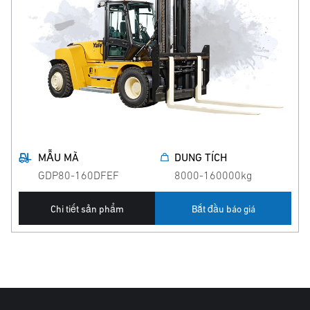
MẪU MÃ
DUNG TÍCH
GDP80-160DFEF
8000-160000kg
Chi tiết sản phẩm
Bắt đầu báo giá