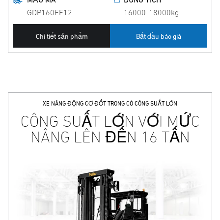
GDP160EF12
16000-18000kg
Chi tiết sản phẩm
Bắt đầu báo giá
XE NÂNG ĐỘNG CƠ ĐỐT TRONG CÓ CÔNG SUẤT LỚN
CÔNG SUẤT LỚN VỚI MỨC
NÂNG LÊN ĐẾN 16 TẤN