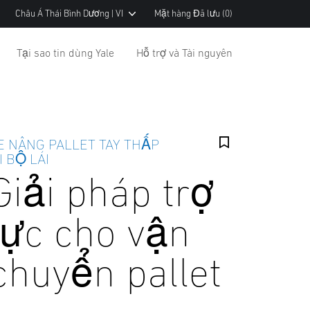
Châu Á Thái Bình Dương | VI
Mặt hàng Đã lưu
(0)
Tại sao tin dùng Yale
Hỗ trợ và Tài nguyên
E NÂNG PALLET TAY THẤP
I BỘ LÁI
Giải pháp trợ
lực cho vận
chuyển pallet