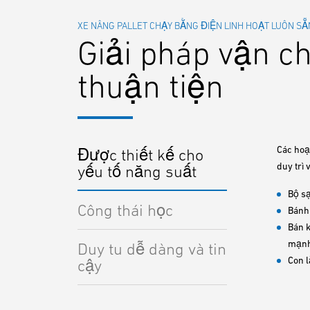
XE NÂNG PALLET CHẠY BẰNG ĐIỆN LINH HOẠT LUÔN SẴ
Giải pháp vận ch
thuận tiện
Các hoạ
Được thiết kế cho
duy trì
yếu tố năng suất
Bộ sạ
Công thái học
Bánh 
Bán k
mạn
Duy tu dễ dàng và tin
Con l
cậy