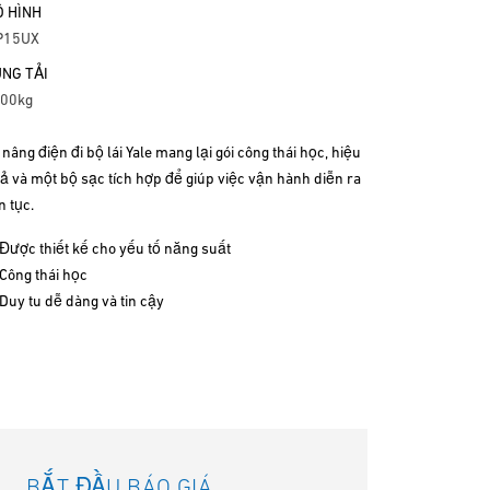
 HÌNH
P15UX
NG TẢI
00kg
 nâng điện đi bộ lái Yale mang lại gói công thái học, hiệu
ả và một bộ sạc tích hợp để giúp việc vận hành diễn ra
n tục.
Được thiết kế cho yếu tố năng suất
Công thái học
Duy tu dễ dàng và tin cậy
BẮT ĐẦU BÁO GIÁ