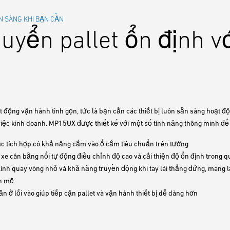
N SÀNG KHI BẠN CẦN
uyển pallet ổn định v
t động vận hành tinh gọn, tức là bạn cần các thiết bị luôn sẵn sàng hoạt độ
 việc kinh doanh. MP15UX được thiết kế với một số tính năng thông minh để 
c tích hợp có khả năng cắm vào ổ cắm tiêu chuẩn trên tường
xe cân bằng nổi tự động điều chỉnh độ cao và cải thiện độ ổn định trong q
ính quay vòng nhỏ và khả năng truyền động khi tay lái thẳng đứng, mang 
h mẽ
ăn ở lối vào giúp tiếp cận pallet và vận hành thiết bị dễ dàng hơn