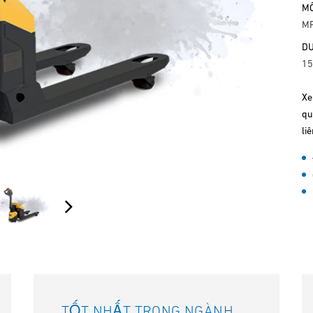
MÔ
M
DU
15
Xe
qu
liê
TỐT NHẤT TRONG NGÀNH