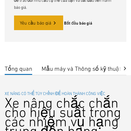
để trao đổi nhu cầu cụ thể của bạn và bắt đầu tiến hành
báo giá.
Yêu cầu báo giá
Bắt đầu báo giá
Tổng quan
Mẫu máy và Thông số kỹ thuật
XE NÂNG CÓ THỂ TÙY CHỈNH ĐỂ HOÀN THÀNH CÔNG VIỆC
Xe nâng chắc chắn
cho hiệu suất trong
các nhiệm vụ hạng
trung đến hạng