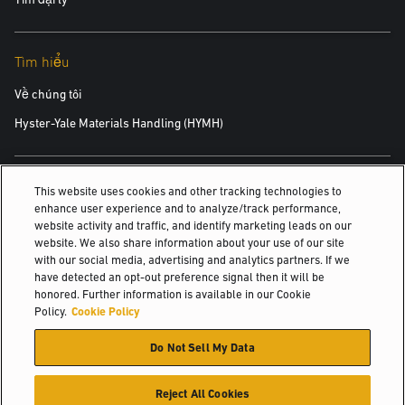
Tìm hiểu
Về chúng tôi
Hyster-Yale Materials Handling (HYMH)
Việc làm
This website uses cookies and other tracking technologies to
enhance user experience and to analyze/track performance,
Việc làm
website activity and traffic, and identify marketing leads on our
website. We also share information about your use of our site
with our social media, advertising and analytics partners. If we
have detected an opt-out preference signal then it will be
© 2026 Hyster-Yale Materials Handling, Inc., all rights reserved.
honored. Further information is available in our Cookie
Policy.
Cookie Policy
Chính Sách Quyền Riêng Tư
Do Not Sell My Data
Chính sách Sử dụng được Chấp nhận
Điều khoản Dịch vụ
Chính Sách Cookie
Reject All Cookies