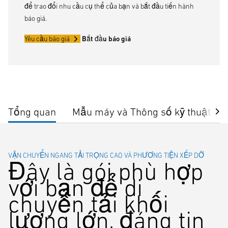
để trao đổi nhu cầu cụ thể của bạn và bắt đầu tiến hành
báo giá.
Yêu cầu báo giá
Bắt đầu báo giá
Tổng quan
Mẫu máy và Thông số kỹ thuật
VẬN CHUYỂN NGANG TẢI TRỌNG CAO VÀ PHƯƠNG TIỆN XẾP DỠ
Đây là gói phù hợp
với bạn để di
chuyển tải khối
lượng lớn, đáng tin