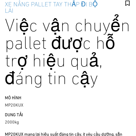
XE NÂNG PALLET TAY THẤP ĐI BỘ
LÁI
Việc vận chuyển
pallet được hỗ
trợ hiệu quả,
đáng tin cậy
MÔ HÌNH
MP20KUX
DUNG TẢI
2000kg
MP20KUX mang lại hiệu suất đáng tin cậy, ít yêu cầu dưỡng, sẵn