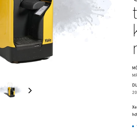
MÔ
MP
DU
20
Xe
hơ