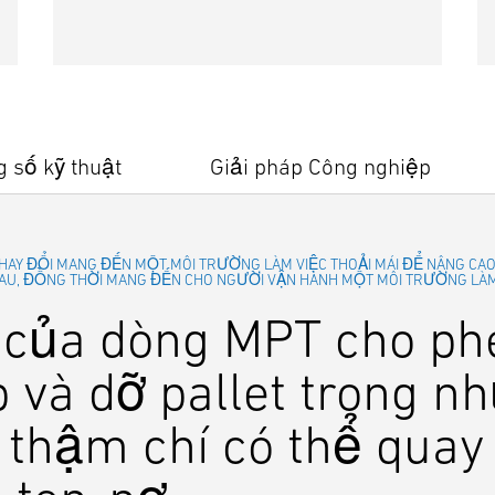
 số kỹ thuật
Giải pháp Công nghiệp
Ể THAY ĐỔI MANG ĐẾN MỘT MÔI TRƯỜNG LÀM VIỆC THOẢI MÁI ĐỂ NÂNG CA
U, ĐỒNG THỜI MANG ĐẾN CHO NGƯỜI VẬN HÀNH MỘT MÔI TRƯỜNG LÀM V
của dòng MPT cho ph
p và dỡ pallet trong 
 thậm chí có thể quay