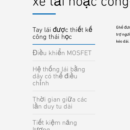
xe tải hoặc công
Ghế đượ
Tay lái được thiết kế
trợ ngư
công thái học
kéo dài.
Điều khiển MOSFET
Hệ thống lái bằng
dây có thể điều
chỉnh
Thời gian giữa các
lần duy tu dài
Tiết kiệm năng
lượng