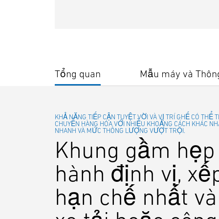
Tổng quan
Mẫu máy và Thông
KHẢ NĂNG TIẾP CẬN TUYỆT VỜI VÀ VỊ TRÍ GHẾ CÓ TH
CHUYỂN HÀNG HÓA VỚI NHIỀU KHOẢNG CÁCH KHÁC NHA
NHANH VÀ MỨC THÔNG LƯỢNG VƯỢT TRỘI.
Khung gầm hẹp 
hành định vị, xế
hạn chế nhất và