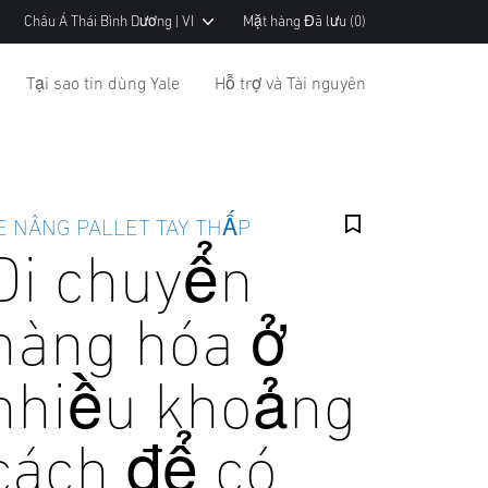
Châu Á Thái Bình Dương | VI
Mặt hàng Đã lưu
(0)
Tại sao tin dùng Yale
Hỗ trợ và Tài nguyên
E NÂNG PALLET TAY THẤP
Di chuyển
hàng hóa ở
nhiều khoảng
cách để có