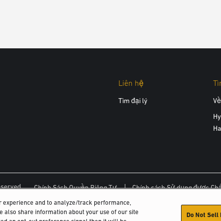
Liên hệ
Tì
Tìm đại lý
Về
Hy
Ha
eserved.
Chính Sách Quyền Riêng Tư
Chính sách Sử dụng được Ch
er experience and to analyze/track performance,
We also share information about your use of our site
Do Not Sell