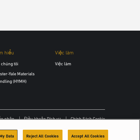
m hiểu
Việc làm
 chúng tôi
Việc làm
ster-Yale Materials
ndling (HYMH)
ấp nhận
Điều khoản Dịch vụ
Chính Sách Cookie
 My Data
Reject All Cookies
Accept All Cookies