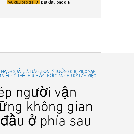
Yêu cầu báo giá
Bắt đầu báo giá
O NĂNG SUẤT. LÀ LỰA CHỌN LÝ TƯỞNG CHO VIỆC VẬN
IỆC CÓ THỂ THÚC ĐẨY THỜI GIAN CHU KỲ LÀM VIỆC
ép người vận
những không gian
 đầu ở phía sau