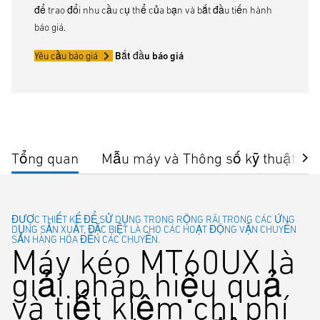
để trao đổi nhu cầu cụ thể của bạn và bắt đầu tiến hành
báo giá.
Yêu cầu báo giá
Bắt đầu báo giá
Tổng quan
Mẫu máy và Thông số kỹ thuật
ĐƯỢC THIẾT KẾ ĐỂ SỬ DỤNG TRONG RỘNG RÃI TRONG CÁC ỨNG
DỤNG SẢN XUẤT, ĐẶC BIỆT LÀ CHO CÁC HOẠT ĐỘNG VẬN CHUYỂN
SẢN HÀNG HÓA ĐẾN CÁC CHUYỀN.
Máy kéo MT60UX là
giải pháp hiệu quả
và tiết kiệm chi phí