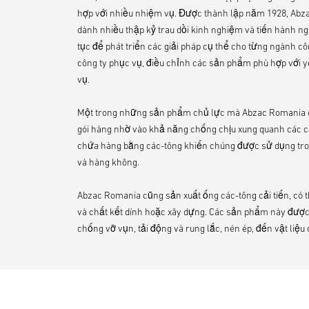
hợp với nhiều nhiệm vụ. Được thành lập năm 1928, Ab
dành nhiều thập kỷ trau dồi kinh nghiệm và tiến hành ng
tục để phát triển các giải pháp cụ thể cho từng ngành c
công ty phục vụ, điều chỉnh các sản phẩm phù hợp với 
vụ.
Một trong những sản phẩm chủ lực mà Abzac Romania cun
gói hàng nhờ vào khả năng chống chịu xung quanh các c
chứa hàng bằng các-tông khiến chúng được sử dụng tr
và hàng không.
Abzac Romania cũng sản xuất ống các-tông cải tiến, có 
và chất kết dính hoặc xây dựng. Các sản phẩm này được
chống vỡ vụn, tải động và rung lắc, nén ép, đến vật liệu