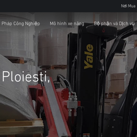
Nơi Mua
i Pháp Công Nghiệp
Mô hình xe nâng
Bộ phận và Dịch vụ
loiesti,