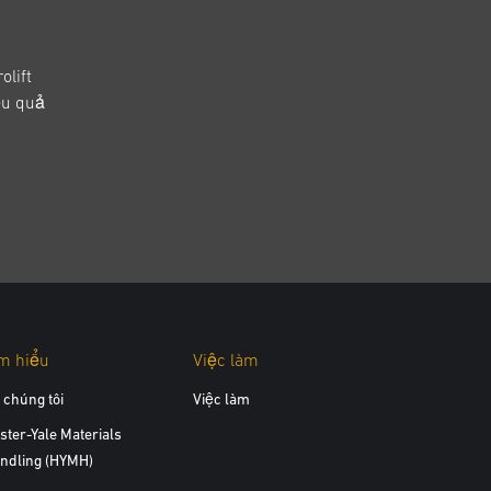
olift
ệu quả
m hiểu
Việc làm
 chúng tôi
Việc làm
ster-Yale Materials
ndling (HYMH)