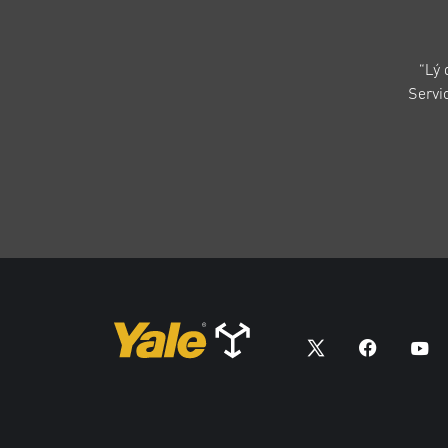
“Lý 
Servi