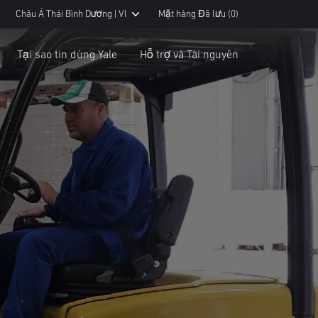
Châu Á Thái Bình Dương | VI
Mặt hàng Đã lưu
(0)
Tại sao tin dùng Yale
Hỗ trợ và Tài nguyên