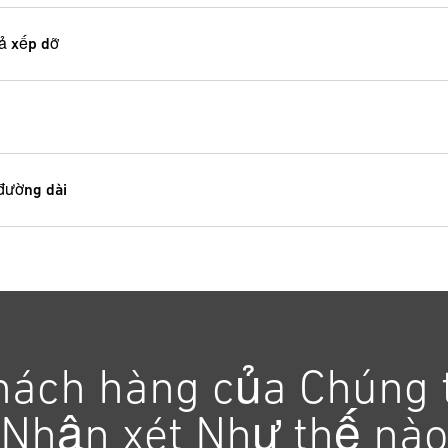
uả xếp dỡ
 đường dài
hách hàng của Chúng t
Nhận xét Như thế nào