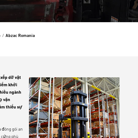
p
Abzac Romania
 xếp dỡ vật
điểm khởi
nhiều ngành
ọ vận
iảm thiểu sự
a đóng gói an
a cứng phù